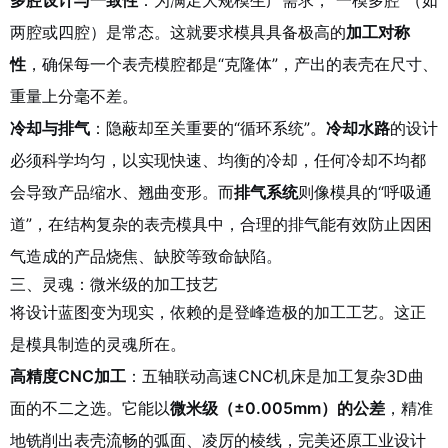
多腔设计与一致性
：为满足大规模生产需求，“一模多腔”（如
两腔或四腔）是常态。这就要求模具具备极高的
加工对称
性
，确保每一个表壳模腔都是“克隆体”，产出的表壳在尺寸、
重量上分毫不差。
冷却与排气
：隐蔽却至关重要的“循环系统”。
冷却水路
的设计
必须科学均匀，以实现快速、均衡的冷却，任何冷却不均都
会导致产品缩水、翘曲变形。而
排气系统
则像模具的“呼吸通
道”，在结构复杂的表壳模具中，合理的排气能有效防止因困
气造成的产品烧焦、缺胶等致命缺陷。
三、灵魂：微米级的加工技艺
将设计蓝图变为现实，依赖的是登峰造极的加工工艺。这正
是模具制造的灵魂所在。
高精度CNC加工
：五轴联动高速CNC机床是加工复杂3D曲
面的不二之选。它能以
微米级（±0.005mm）的公差
，精准
地铣削出表壳流畅的弧面、凌厉的棱线，完美还原工业设计