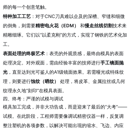
师的每一个创意笔触。
特种加工工艺
：对于CNC刀具难以企及的深槽、窄缝和细微
的倒角，则需要
精密电火花（EDM）
和
慢走丝线切割
技术来
精雕细琢。它们以“以柔克刚”的方式，实现了钢铁的艺术化加
工。
表面处理的终极艺术
：表壳的外观质感，最终由模具的表面
处理决定。对外观面，需由经验丰富的技师进行
手工镜面抛
光
，直至达到光可鉴人的A1级镜面效果。若需哑光或特殊纹
理，则要进行
蚀纹（晒纹）
处理，将皮革、金属拉丝或几何
纹理永久地“刻印”在模具表面。
四、终考：严谨的试模与调试
模具加工完成，并非大功告成，而是迎来了最后的“大考”——
试模。在此阶段，工程师需要像调试精密仪器一样，反复调
整注塑机的各项参数，以解决可能出现的缩水、飞边、内应