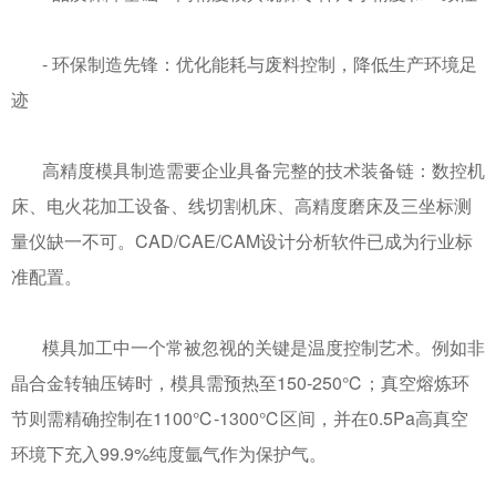
-
环保制造先锋：优化能耗与废料控制，降低生产环境足
迹
高精度模具制造需要企业具备完整的技术装备链：数控机
床、电火花加工设备、线切割机床、高精度磨床及三坐标测
量仪缺一不可。
CAD/CAE/CAM
设计分析软件已成为行业标
准配置。
模具加工中一个常被忽视的关键是温度控制艺术。例如非
晶合金转轴压铸时，模具需预热至
150-250
℃；真空熔炼环
节则需精确控制在
1100
℃
-1300
℃区间，并在
0.5Pa
高真空
环境下充入
99.9%
纯度氩气作为保护气。