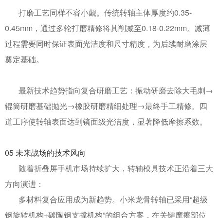
打磨工艺同样不容小觑。传统转轴主体厚度约
0.35-
0.45mm
，通过多轮打磨精修将其削减至
0.18-0.22mm
。减薄
过程需要同时保证表面光洁度和尺寸精度，为后续耐磨涂层
奠定基础。
最新技术趋势指向复合研磨工艺：振动研磨去除大毛刺
→
辊筒研磨基础抛光→橡胶研磨精细处理→最终手工精修。四
道工序使转轴表面达到镜面级光洁度，显著降低摩擦系数。
05
未来战场的技术风向
随着折叠屏手机市场持续扩大，转轴模具技术正沿着三大
方向演进：
多材料复合应用成为新趋势。小米龙骨转轴已采用
“超级
钢旋转机构
+
碳陶钢支撑机构”的组合方案，在关键摩擦部位