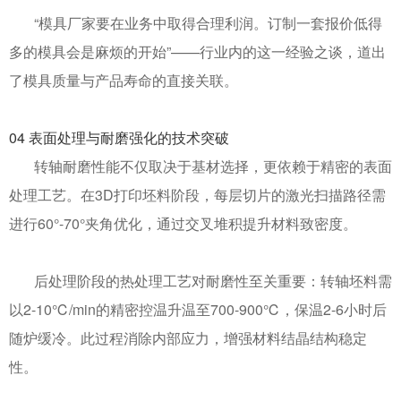
“模具厂家要在业务中取得合理利润。订制一套报价低得
多的模具会是麻烦的开始”——行业内的这一经验之谈，道出
了模具质量与产品寿命的直接关联。
04
表面处理与耐磨强化的技术突破
转轴耐磨性能不仅取决于基材选择，更依赖于精密的表面
处理工艺。在
3D
打印坯料阶段，每层切片的激光扫描路径需
进行
60
°
-70
°夹角优化，通过交叉堆积提升材料致密度。
后处理阶段的热处理工艺对耐磨性至关重要：转轴坯料需
以
2-10
℃
/min
的精密控温升温至
700-900
℃，保温
2-6
小时后
随炉缓冷。此过程消除内部应力，增强材料结晶结构稳定
性。