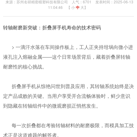
来源：苏州名研精密模塑科技有限公司
人气：6701
发表时间：2025-06-13
11:04:46
【
小
中
大
】
转轴耐磨新突破：折叠屏手机寿命的技术密码
>
一滴汗水落在车间操作板上，工人正夹持坩埚向微小进
液孔注入熔融金属——这个日常场景背后，藏着折叠屏转轴
耐磨性的核心挑战。
折叠屏手机从惊艳问世到普及应用，其转轴系统始终是决
定产品成败的关键。当用户享受开合流畅体验时，鲜少意识
到隐藏在转轴组件中的微观磨损正悄然发生。
每一次折叠都在考验转轴材料的耐磨极限，而模具加工技
术正是这道难题的解答者。