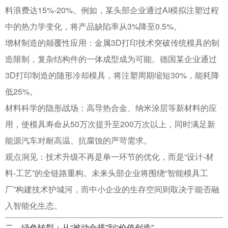
料浪费达15%-20%
。例如，某头部企业通过AI模拟注塑过程
中的热力学变化，将产品缺陷率从3%降至0.5%
。
增材制造的颠覆性应用
：金属3D打印技术突破传统模具的制
造限制，复杂结构件的一体成型成为可能。德国某企业通过
3D打印制造的随形冷却模具，将注塑周期缩短30%，能耗降
低25%
。
材料科学的隐形战场
：高导热合金、纳米涂层等新材料的应
用，使模具寿命从50万次提升至200万次以上，同时满足新
能源汽车对耐高温、抗腐蚀的严苛需求
。
观点洞见
：技术升级不再是单一环节的优化，而是“设计-材
料-工艺”的全链路重构。未来头部企业将围绕“智能模具工
厂”构建技术护城河，而中小企业的生存空间则取决于能否融
入智能化生态。
二、绿色转型：从“被动合规”到“价值创造”