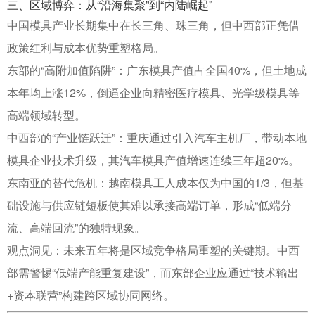
三、区域博弈：从“沿海集聚”到“内陆崛起”
中国模具产业长期集中在长三角、珠三角，但中西部正凭借
政策红利与成本优势重塑格局。
东部的“高附加值陷阱”
：广东模具产值占全国40%，但土地成
本年均上涨12%，倒逼企业向精密医疗模具、光学级模具等
高端领域转型
。
中西部的“产业链跃迁”
：重庆通过引入汽车主机厂，带动本地
模具企业技术升级，其汽车模具产值增速连续三年超20%
。
东南亚的替代危机
：越南模具工人成本仅为中国的1/3，但基
础设施与供应链短板使其难以承接高端订单，形成“低端分
流、高端回流”的独特现象
。
观点洞见
：未来五年将是区域竞争格局重塑的关键期。中西
部需警惕“低端产能重复建设”，而东部企业应通过“技术输出
+资本联营”构建跨区域协同网络。